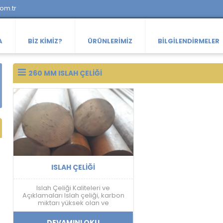
com.tr
A
BIZ KIMIZ?
ÜRÜNLERIMIZ
BILGILENDIRMELER
260 MM ISLAH ÇELIĞI
ISLAH ÇELIĞI
Islah Çeliği Kaliteleri ve
Açıklamaları Islah çeliği, karbon
miktarı yüksek olan ve
sertleştirme işlemine uygun olan
çeliklerdir. Islah çeliği, farklı
DEVAMINI OKU