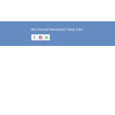
Bizi Sosyal Medyada Takip Edin
Müşteri Temsilcisi
Cevap Yaz