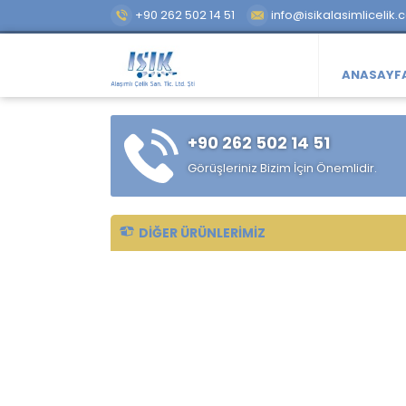
+90 262 502 14 51
info@isikalasimlicelik.
ANASAYF
+90 262 502 14 51
Görüşleriniz Bizim İçin Önemlidir.
DIĞER ÜRÜNLERIMIZ