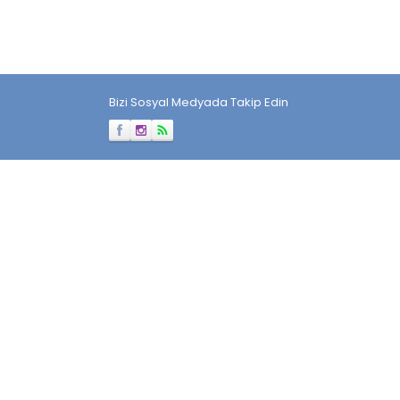
Bizi Sosyal Medyada Takip Edin
Müşteri Temsilcisi
Cevap Yaz