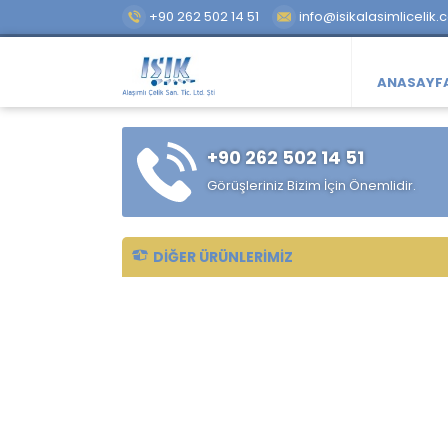
+90 262 502 14 51
info@isikalasimlicelik.
ANASAYF
+90 262 502 14 51
Görüşleriniz Bizim İçin Önemlidir.
DIĞER ÜRÜNLERIMIZ