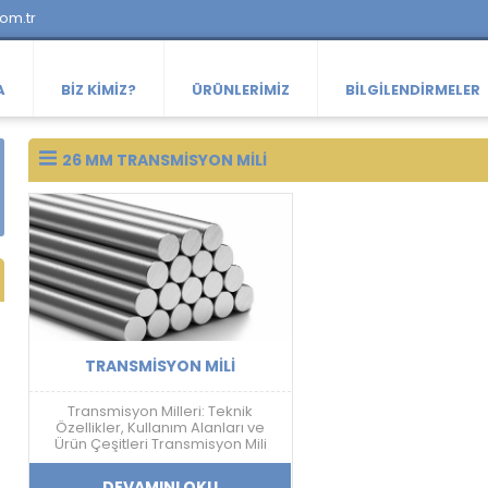
com.tr
A
BIZ KIMIZ?
ÜRÜNLERIMIZ
BILGILENDIRMELER
26 MM TRANSMISYON MILI
TRANSMISYON MILI
Transmisyon Milleri: Teknik
Özellikler, Kullanım Alanları ve
Ürün Çeşitleri Transmisyon Mili
Nedir? Transmisyon mili; mekanik
güç aktarımı, doğrusal hareket
DEVAMINI OKU