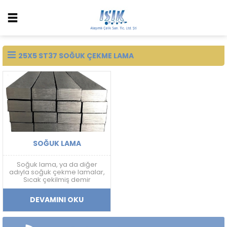
25X5 ST37 SOĞUK ÇEKME LAMA
SOĞUK LAMA
Soğuk lama, ya da diğer
adıyla soğuk çekme lamalar,
Sıcak çekilmiş demir
hammaddelerinin tekrar bir
işlemden geçirilerek, Esnek
DEVAMINI OKU
ve dayanıklı bir hale
getirilmesi aynı zamanda
pürüzsüz bir hale gelmesi ile
oluşan bir ürün çeşididir.