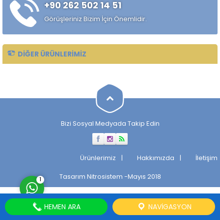
+90 262 502 14 51
Soğuk lamalar oranları
değişmekle birlikte ▭...
Görüşleriniz Bizim İçin Önemlidir.
DIĞER ÜRÜNLERIMIZ
Müşteri Temsilcisi
Bizi Sosyal Medyada Takip Edin
Cevap Yaz
Ürünlerimiz
Hakkımızda
İletişim
Tasarım
Nitrosistem
-Mayıs 2018
1
HEMEN ARA
NAVIGASYON