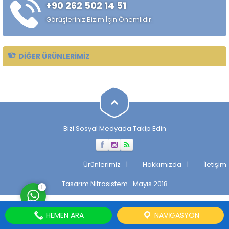
+90 262 502 14 51
Taşlanmış mil, makinelerin
verimli ve sorunsuz
Görüşleriniz Bizim İçin Önemlidir.
çalışmasını sağlayan önemli
bir parçadır. Taşlanmış Milin
Tarihçesi...
DIĞER ÜRÜNLERIMIZ
Müşteri Temsilcisi
Bizi Sosyal Medyada Takip Edin
Cevap Yaz
Ürünlerimiz
Hakkımızda
İletişim
Tasarım
Nitrosistem
-Mayıs 2018
1
HEMEN ARA
NAVIGASYON