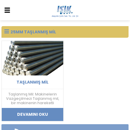
25MM TAŞLANMIŞ MIL
TAŞLANMIŞ MIL
Taşlanmış Mil: Makinelerin
Vazgeçilmezi Taşlanmış mil,
bir makinenin hareketli
parçalarını birbirine
bağlayan, aşınmaya ve
DEVAMINI OKU
yıpranmaya dayanıklı bir
parçadır. Genellikle çelikten
yapılır ve taşlama işlemiyle
yüzeyi düzgünleştirilir.