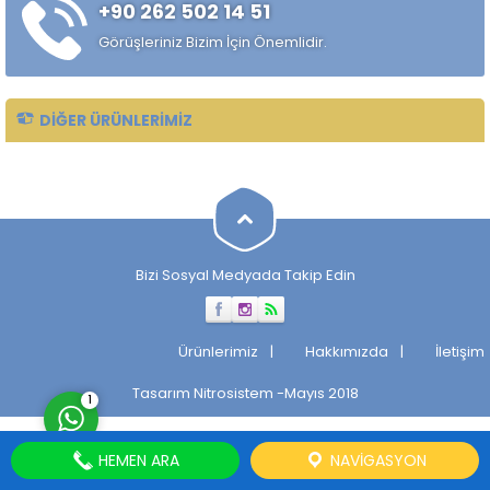
+90 262 502 14 51
alaşımlı özel çelik türüdür.
Özellikle rulman, bilya,
Görüşleriniz Bizim İçin Önemlidir.
makaralı rulman elemanları,
hassas...
DIĞER ÜRÜNLERIMIZ
Müşteri Temsilcisi
Bizi Sosyal Medyada Takip Edin
Cevap Yaz
Ürünlerimiz
Hakkımızda
İletişim
Tasarım
Nitrosistem
-Mayıs 2018
1
HEMEN ARA
NAVIGASYON