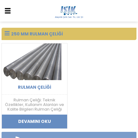
250 MM RULMAN ÇELIĞI
RULMAN ÇELIĞI
Rulman Çeliği: Teknik
Özellikler, Kullanım Alanları ve
Kalite Bilgileri Rulman Çeliği
Nedir? Rulman çeliği; yüksek
sertlik, aşınma dayanımı,
DEVAMINI OKU
yorulma direnci ve boyutsal
kararlılık gerektiren
uygulamalarda kullanılan
yüksek karbonlu krom