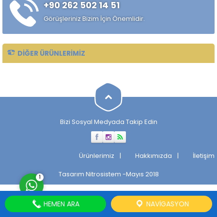
+90 262 502 14 51
Görüşleriniz Bizim İçin Önemlidir.
DIĞER ÜRÜNLERIMIZ
Müşteri Temsilcisi
Bizi Sosyal Medyada Takip Edin
Cevap Yaz
Ürünlerimiz
Hakkımızda
İletişim
Tasarım
Nitrosistem
-Mayıs 2018
1
HEMEN ARA
NAVIGASYON