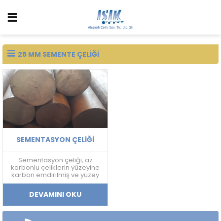
25 MM SEMENTE ÇELIĞI
SEMENTASYON ÇELIĞI
Sementasyon çeliği, az
karbonlu çeliklerin yüzeyine
karbon emdirilmiş ve yüzey
sertliği arttırılmış bir çelik
türüdür.
DEVAMINI OKU