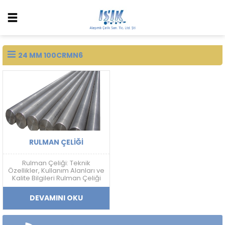
24 MM 100CRMN6
RULMAN ÇELIĞI
Rulman Çeliği: Teknik
Özellikler, Kullanım Alanları ve
Kalite Bilgileri Rulman Çeliği
Nedir? Rulman çeliği; yüksek
sertlik, aşınma dayanımı,
DEVAMINI OKU
yorulma direnci ve boyutsal
kararlılık gerektiren
uygulamalarda kullanılan
yüksek karbonlu krom