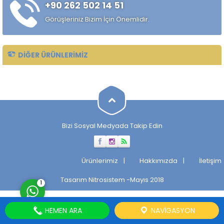
+90 262 502 14 51
alaşımlı özel çelik türüdür.
Özellikle rulman, bilya,
Görüşleriniz Bizim İçin Önemlidir.
makaralı rulman elemanları,
hassas...
DIĞER ÜRÜNLERIMIZ
Müşteri Temsilcisi
Bizi Sosyal Medyada Takip Edin
Cevap Yaz
Ürünlerimiz
Hakkımızda
İletişim
Tasarım
Nitrosistem
-Mayıs 2018
1
HEMEN ARA
NAVIGASYON