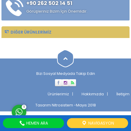
+90 262 502 14 51
Taşlanmış mil, makinelerin
verimli ve sorunsuz
Görüşleriniz Bizim İçin Önemlidir.
çalışmasını sağlayan önemli
bir parçadır. Taşlanmış Milin
Tarihçesi...
DIĞER ÜRÜNLERIMIZ
Müşteri Temsilcisi
Bizi Sosyal Medyada Takip Edin
Cevap Yaz
Ürünlerimiz
Hakkımızda
İletişim
Tasarım
Nitrosistem
-Mayıs 2018
1
HEMEN ARA
NAVIGASYON