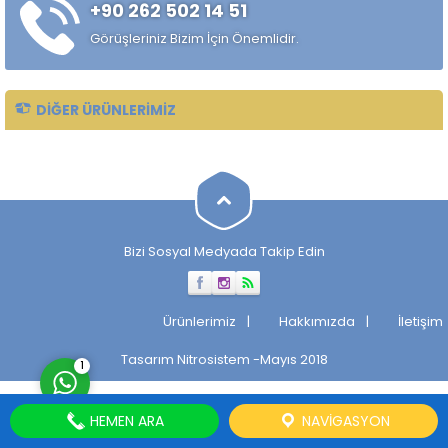
+90 262 502 14 51
özelliklerini, sertlik derinliğini,
korozyon direncini ve kaynak
Görüşleriniz Bizim İçin Önemlidir.
kabiliyetini etkiler....
DIĞER ÜRÜNLERIMIZ
Müşteri Temsilcisi
Bizi Sosyal Medyada Takip Edin
Cevap Yaz
Ürünlerimiz
Hakkımızda
İletişim
Tasarım
Nitrosistem
-Mayıs 2018
1
HEMEN ARA
NAVIGASYON