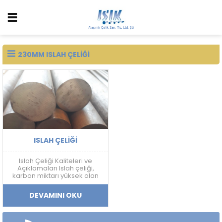
230MM ISLAH ÇELIĞI
ISLAH ÇELIĞI
Islah Çeliği Kaliteleri ve
Açıklamaları Islah çeliği,
karbon miktarı yüksek olan
ve sertleştirme işlemine
uygun olan çeliklerdir. Islah
DEVAMINI OKU
çeliği, farklı alaşım
elementleri ile birleştirilerek
çeşitli kalitelerde üretilir. Bu
kaliteler, çeliklerin mekanik