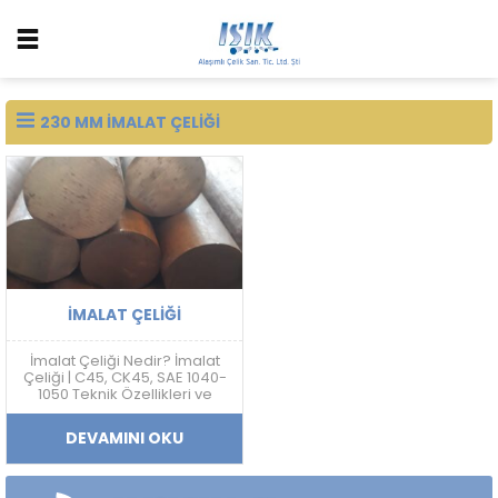
230 MM IMALAT ÇELIĞI
İMALAT ÇELIĞI
İmalat Çeliği Nedir? İmalat
Çeliği | C45, CK45, SAE 1040-
1050 Teknik Özellikleri ve
Fiyatları İmalat çeliği; makine,
otomotiv, savunma sanayi,
DEVAMINI OKU
kalıp ve mekanik sistem
üretimlerinde yaygın
kullanılan karbon esaslı
mühendislik çelik grubudur.