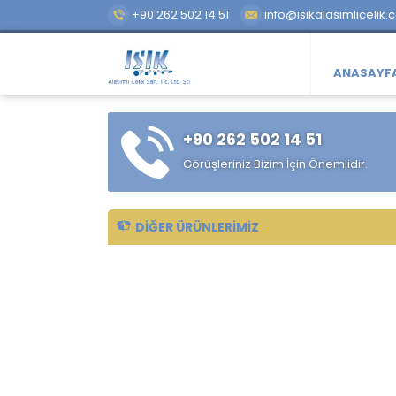
+90 262 502 14 51
info@isikalasimlicelik.
ANASAYF
+90 262 502 14 51
Görüşleriniz Bizim İçin Önemlidir.
DIĞER ÜRÜNLERIMIZ