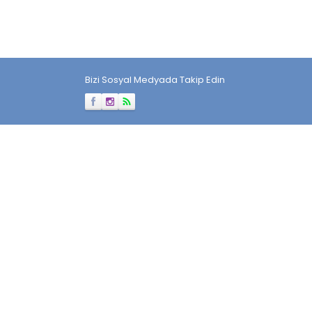
Bizi Sosyal Medyada Takip Edin
Müşteri Temsilcisi
Cevap Yaz