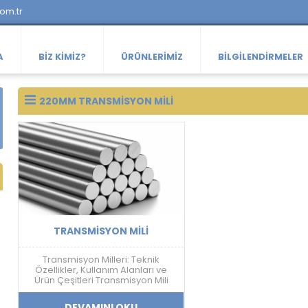
com.tr
A
BIZ KIMIZ?
ÜRÜNLERIMIZ
BILGILENDIRMELER
220MM TRANSMISYON MILI
TRANSMISYON MILI
Transmisyon Milleri: Teknik
Özellikler, Kullanım Alanları ve
Ürün Çeşitleri Transmisyon Mili
Nedir? Transmisyon mili; mekanik
güç aktarımı, doğrusal hareket
DEVAMINI OKU