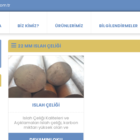
com.tr
A
BIZ KIMIZ?
ÜRÜNLERIMIZ
BILGILENDIRMELER
22 MM ISLAH ÇELIĞI
ISLAH ÇELIĞI
Islah Çeliği Kaliteleri ve
Açıklamaları Islah çeliği, karbon
miktarı yüksek olan ve
sertleştirme işlemine uygun olan
çeliklerdir. Islah çeliği, farklı
DEVAMINI OKU