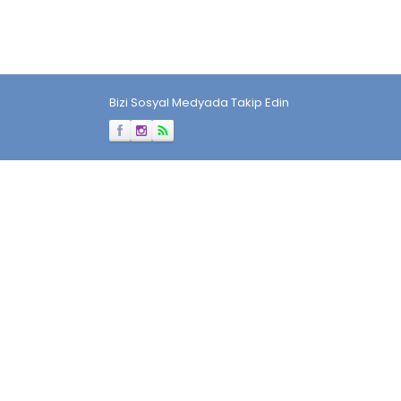
Bizi Sosyal Medyada Takip Edin
Müşteri Temsilcisi
Cevap Yaz