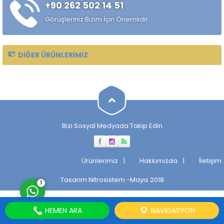
+90 262 502 14 51
alaşımlı özel çelik türüdür.
Özellikle rulman, bilya,
Görüşleriniz Bizim İçin Önemlidir.
makaralı rulman elemanları,
hassas...
DIĞER ÜRÜNLERIMIZ
Müşteri Temsilcisi
Bizi Sosyal Medyada Takip Edin
Cevap Yaz
Ürünlerimiz
Hakkımızda
İletişim
Tasarım
Nitrosistem
-Mayıs 2018
1
HEMEN ARA
NAVIGASYON