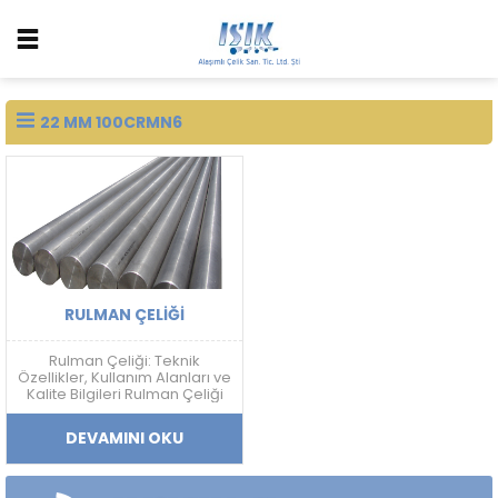
22 MM 100CRMN6
RULMAN ÇELIĞI
Rulman Çeliği: Teknik
Özellikler, Kullanım Alanları ve
Kalite Bilgileri Rulman Çeliği
Nedir? Rulman çeliği; yüksek
sertlik, aşınma dayanımı,
DEVAMINI OKU
yorulma direnci ve boyutsal
kararlılık gerektiren
uygulamalarda kullanılan
yüksek karbonlu krom