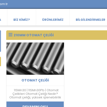
com.tr
A
BIZ KIMIZ?
ÜRÜNLERIMIZ
BILGILENDIRMELER
210MM OTOMAT ÇELIĞI
OTOMAT ÇELIĞI
11SMn30 | 11SMn30Pb | Otomat
Çelikleri Otomat Çeliği Nedir?
Otomat çeliği, yüksek işlenebilirlik
özelliği sayesinde talaşlı imalat
sektöründe kullanılan özel bir
DEVAMINI OKU