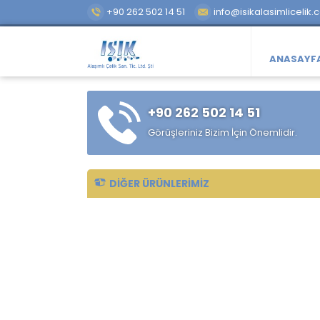
+90 262 502 14 51
info@isikalasimlicelik.
ANASAYF
+90 262 502 14 51
Görüşleriniz Bizim İçin Önemlidir.
DIĞER ÜRÜNLERIMIZ