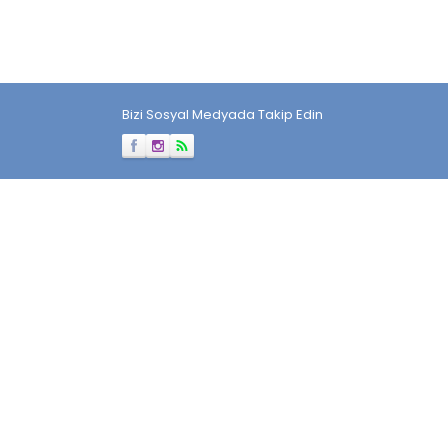
Bizi Sosyal Medyada Takip Edin
Müşteri Temsilcisi
Cevap Yaz