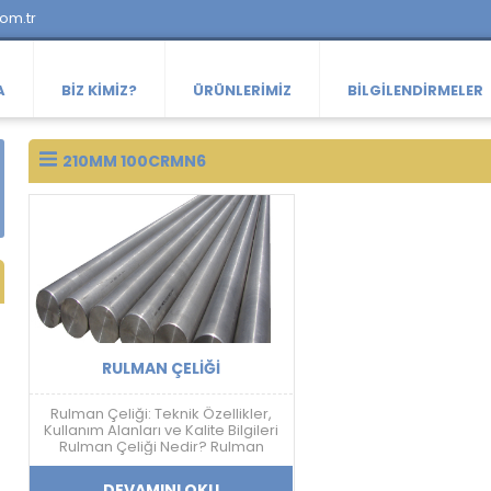
com.tr
A
BIZ KIMIZ?
ÜRÜNLERIMIZ
BILGILENDIRMELER
210MM 100CRMN6
RULMAN ÇELIĞI
Rulman Çeliği: Teknik Özellikler,
Kullanım Alanları ve Kalite Bilgileri
Rulman Çeliği Nedir? Rulman
çeliği; yüksek sertlik, aşınma
dayanımı, yorulma direnci ve
DEVAMINI OKU