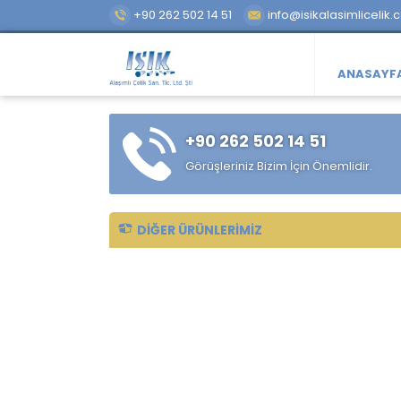
+90 262 502 14 51
info@isikalasimlicelik.
ANASAYF
+90 262 502 14 51
Görüşleriniz Bizim İçin Önemlidir.
DIĞER ÜRÜNLERIMIZ