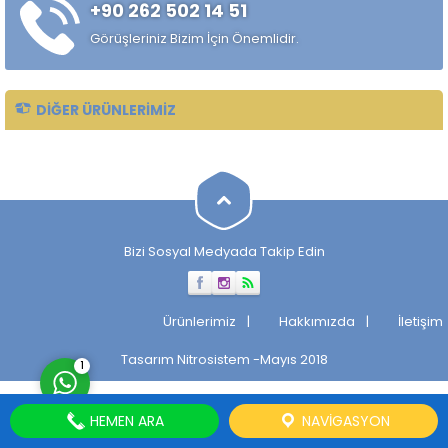
+90 262 502 14 51
çekilmiş çelik mil ürünüdür.
Standart sıcak haddelenmiş
Görüşleriniz Bizim İçin Önemlidir.
çeliklere kıyasla daha
kontrollü...
DIĞER ÜRÜNLERIMIZ
Müşteri Temsilcisi
Bizi Sosyal Medyada Takip Edin
Cevap Yaz
Ürünlerimiz
Hakkımızda
İletişim
Tasarım
Nitrosistem
-Mayıs 2018
1
HEMEN ARA
NAVIGASYON