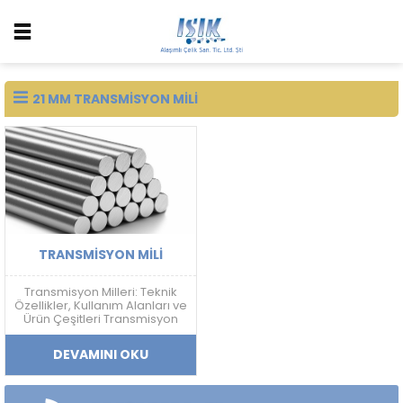
21 MM TRANSMISYON MILI
TRANSMISYON MILI
Transmisyon Milleri: Teknik
Özellikler, Kullanım Alanları ve
Ürün Çeşitleri Transmisyon
Mili Nedir? Transmisyon mili;
mekanik güç aktarımı,
DEVAMINI OKU
doğrusal hareket sistemleri
ve makine ekipmanlarında
kullanılan, yüksek ölçü
hassasiyetine sahip soğuk