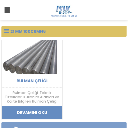
21 MM 100CRMN6
RULMAN ÇELIĞI
Rulman Çeliği: Teknik
Özellikler, Kullanım Alanları ve
Kalite Bilgileri Rulman Çeliği
Nedir? Rulman çeliği; yüksek
sertlik, aşınma dayanımı,
DEVAMINI OKU
yorulma direnci ve boyutsal
kararlılık gerektiren
uygulamalarda kullanılan
yüksek karbonlu krom