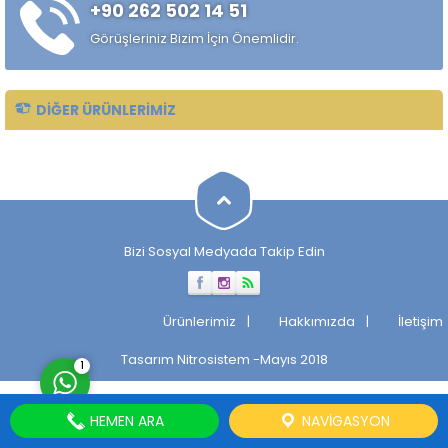
+90 262 502 14 51
alaşımlı özel çelik türüdür.
Özellikle rulman, bilya,
Görüşleriniz Bizim İçin Önemlidir.
makaralı rulman elemanları,
hassas...
DIĞER ÜRÜNLERIMIZ
Müşteri Temsilcisi
Bizi Sosyal Medyada Takip Edin
Cevap Yaz
Ürünlerimiz
Hakkımızda
İletişim
Tasarım
Nitrosistem
-Mayıs 2018
1
HEMEN ARA
NAVIGASYON