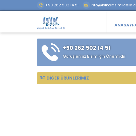
+90 262 502 14 51
info@isikalasimlicelik.
ANASAYF
+90 262 502 14 51
Görüşleriniz Bizim İçin Önemlidir.
DIĞER ÜRÜNLERIMIZ