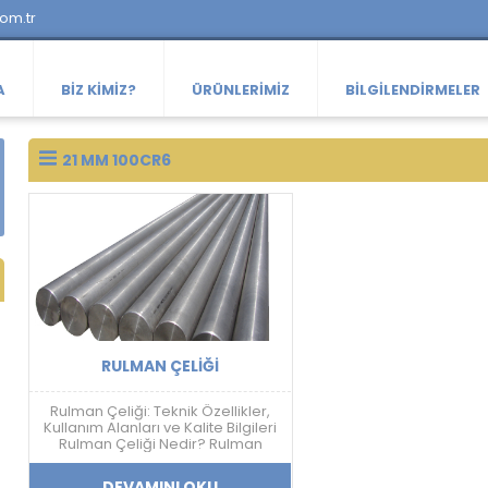
com.tr
A
BIZ KIMIZ?
ÜRÜNLERIMIZ
BILGILENDIRMELER
21 MM 100CR6
RULMAN ÇELIĞI
Rulman Çeliği: Teknik Özellikler,
Kullanım Alanları ve Kalite Bilgileri
Rulman Çeliği Nedir? Rulman
çeliği; yüksek sertlik, aşınma
dayanımı, yorulma direnci ve
DEVAMINI OKU