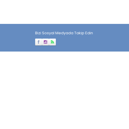
Bizi Sosyal Medyada Takip Edin
Müşteri Temsilcisi
Cevap Yaz