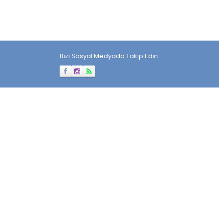
Bizi Sosyal Medyada Takip Edin
Müşteri Temsilcisi
Cevap Yaz