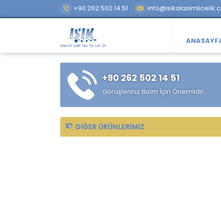
+90 262 502 14 51
info@isikalasimlicelik.
ANASAYF
+90 262 502 14 51
Görüşleriniz Bizim İçin Önemlidir.
DIĞER ÜRÜNLERIMIZ