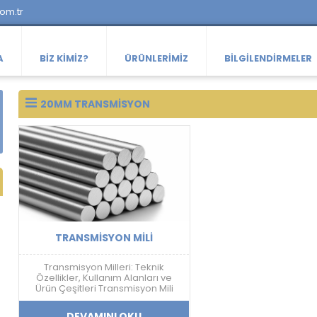
com.tr
A
BIZ KIMIZ?
ÜRÜNLERIMIZ
BILGILENDIRMELER
20MM TRANSMISYON
TRANSMISYON MILI
Transmisyon Milleri: Teknik
Özellikler, Kullanım Alanları ve
Ürün Çeşitleri Transmisyon Mili
Nedir? Transmisyon mili; mekanik
güç aktarımı, doğrusal hareket
DEVAMINI OKU