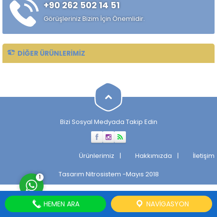
+90 262 502 14 51
çekilmiş çelik mil ürünüdür.
Standart sıcak haddelenmiş
Görüşleriniz Bizim İçin Önemlidir.
çeliklere kıyasla daha
kontrollü...
DIĞER ÜRÜNLERIMIZ
Müşteri Temsilcisi
Bizi Sosyal Medyada Takip Edin
Cevap Yaz
Ürünlerimiz
Hakkımızda
İletişim
Tasarım
Nitrosistem
-Mayıs 2018
1
HEMEN ARA
NAVIGASYON