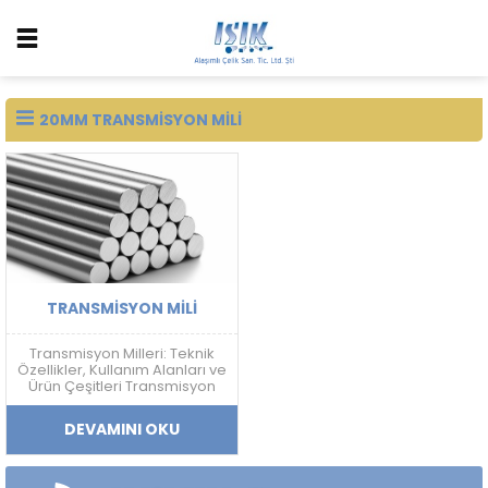
20MM TRANSMISYON MILI
TRANSMISYON MILI
Transmisyon Milleri: Teknik
Özellikler, Kullanım Alanları ve
Ürün Çeşitleri Transmisyon
Mili Nedir? Transmisyon mili;
mekanik güç aktarımı,
DEVAMINI OKU
doğrusal hareket sistemleri
ve makine ekipmanlarında
kullanılan, yüksek ölçü
hassasiyetine sahip soğuk