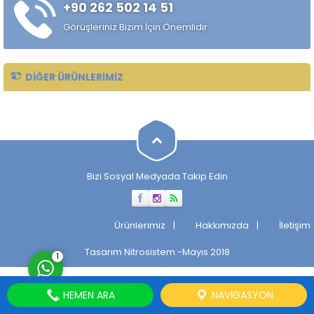
+90 262 502 14 51
sağlamak amacıyla tercih
edilir. Düşük kesme direnci...
Görüşleriniz Bizim İçin Önemlidir.
DIĞER ÜRÜNLERIMIZ
Müşteri Temsilcisi
Bizi Sosyal Medyada Takip Edin
Cevap Yaz
Ürünlerimiz
Hakkımızda
İletişim
Tasarım
Nitrosistem
-Mayıs 2018
1
HEMEN ARA
NAVIGASYON