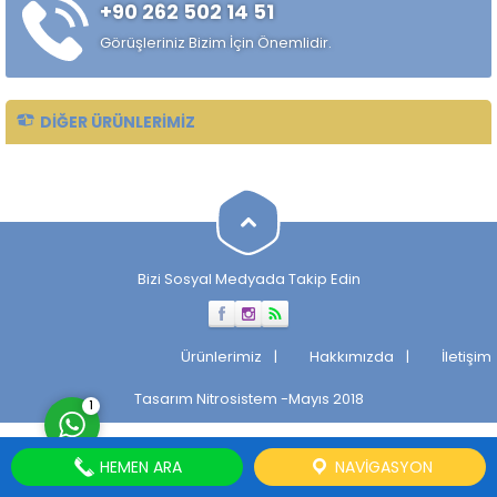
+90 262 502 14 51
özelliklerini, sertlik derinliğini,
korozyon direncini ve kaynak
Görüşleriniz Bizim İçin Önemlidir.
kabiliyetini etkiler....
DIĞER ÜRÜNLERIMIZ
Müşteri Temsilcisi
Bizi Sosyal Medyada Takip Edin
Cevap Yaz
Ürünlerimiz
Hakkımızda
İletişim
Tasarım
Nitrosistem
-Mayıs 2018
1
HEMEN ARA
NAVIGASYON