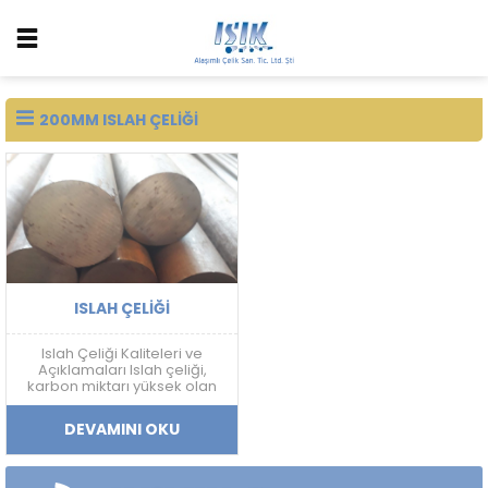
200MM ISLAH ÇELIĞI
ISLAH ÇELIĞI
Islah Çeliği Kaliteleri ve
Açıklamaları Islah çeliği,
karbon miktarı yüksek olan
ve sertleştirme işlemine
uygun olan çeliklerdir. Islah
DEVAMINI OKU
çeliği, farklı alaşım
elementleri ile birleştirilerek
çeşitli kalitelerde üretilir. Bu
kaliteler, çeliklerin mekanik