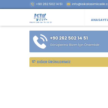
+90 262 502 14 51
info@isikalasimlicelik.
ANASAYF
+90 262 502 14 51
Görüşleriniz Bizim İçin Önemlidir.
DIĞER ÜRÜNLERIMIZ