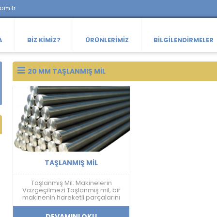
com.tr
A
BIZ KIMIZ?
ÜRÜNLERIMIZ
BILGILENDIRMELER
20 MM TAŞLANMIŞ MIL
TAŞLANMIŞ MIL
Taşlanmış Mil: Makinelerin
Vazgeçilmezi Taşlanmış mil, bir
makinenin hareketli parçalarını
birbirine bağlayan, aşınmaya ve
yıpranmaya dayanıklı bir
DEVAMINI OKU