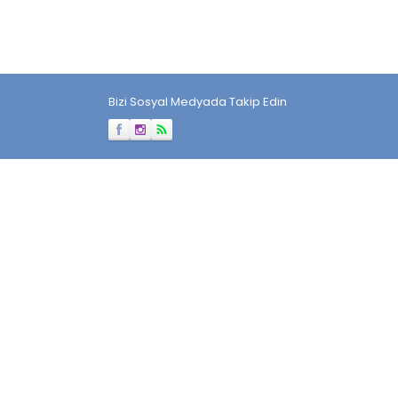
Bizi Sosyal Medyada Takip Edin
Müşteri Temsilcisi
Cevap Yaz