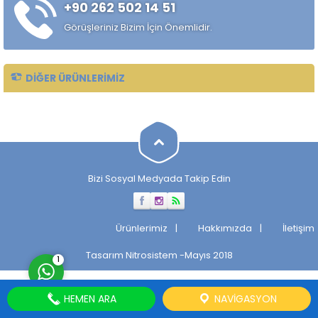
+90 262 502 14 51
çekilmiş çelik mil ürünüdür.
Standart sıcak haddelenmiş
Görüşleriniz Bizim İçin Önemlidir.
çeliklere kıyasla daha
kontrollü...
DIĞER ÜRÜNLERIMIZ
Müşteri Temsilcisi
Bizi Sosyal Medyada Takip Edin
Cevap Yaz
Ürünlerimiz
Hakkımızda
İletişim
Tasarım
Nitrosistem
-Mayıs 2018
1
HEMEN ARA
NAVIGASYON