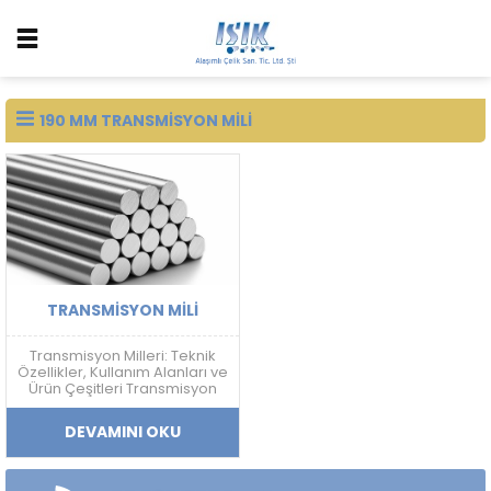
190 MM TRANSMISYON MILI
TRANSMISYON MILI
Transmisyon Milleri: Teknik
Özellikler, Kullanım Alanları ve
Ürün Çeşitleri Transmisyon
Mili Nedir? Transmisyon mili;
mekanik güç aktarımı,
DEVAMINI OKU
doğrusal hareket sistemleri
ve makine ekipmanlarında
kullanılan, yüksek ölçü
hassasiyetine sahip soğuk