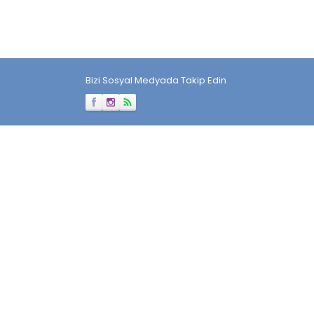
Bizi Sosyal Medyada Takip Edin
Müşteri Temsilcisi
Cevap Yaz