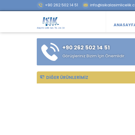
+90 262 502 14 51
info@isikalasimlicelik.
ANASAYF
+90 262 502 14 51
Görüşleriniz Bizim İçin Önemlidir.
DIĞER ÜRÜNLERIMIZ