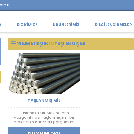
com.tr
A
BIZ KIMIZ?
ÜRÜNLERIMIZ
BILGILENDIRMELER
19 MM KURŞUNLU TAŞLANMIŞ MIL
TAŞLANMIŞ MIL
Taşlanmış Mil: Makinelerin
Vazgeçilmezi Taşlanmış mil, bir
makinenin hareketli parçalarını
birbirine bağlayan, aşınmaya ve
yıpranmaya dayanıklı bir
DEVAMINI OKU