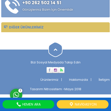
+90 262 502 14 51
alaşımlı özel çelik türüdür.
Özellikle rulman, bilya,
Görüşleriniz Bizim İçin Önemlidir.
makaralı rulman elemanları,
hassas...
DIĞER ÜRÜNLERIMIZ
Müşteri Temsilcisi
Bizi Sosyal Medyada Takip Edin
Cevap Yaz
Ürünlerimiz
Hakkımızda
İletişim
Tasarım
Nitrosistem
-Mayıs 2018
1
HEMEN ARA
NAVIGASYON