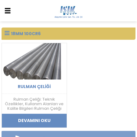
18MM 100CR6
RULMAN ÇELIĞI
Rulman Çeliği: Teknik
Özellikler, Kullanım Alanları ve
Kalite Bilgileri Rulman Çeliği
Nedir? Rulman çeliği; yüksek
sertlik, aşınma dayanımı,
DEVAMINI OKU
yorulma direnci ve boyutsal
kararlılık gerektiren
uygulamalarda kullanılan
yüksek karbonlu krom