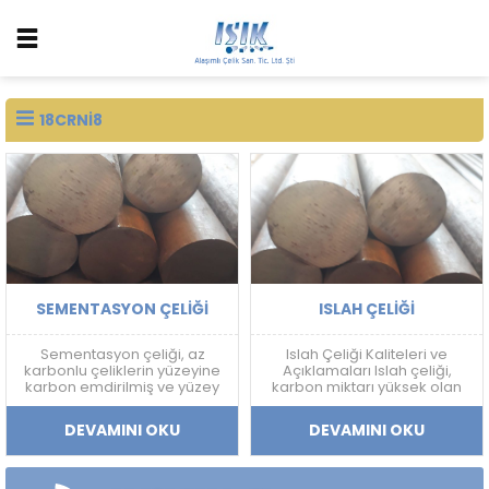
18CRNI8
SEMENTASYON ÇELIĞI
ISLAH ÇELIĞI
Sementasyon çeliği, az
Islah Çeliği Kaliteleri ve
karbonlu çeliklerin yüzeyine
Açıklamaları Islah çeliği,
karbon emdirilmiş ve yüzey
karbon miktarı yüksek olan
sertliği arttırılmış bir çelik
ve sertleştirme işlemine
türüdür.
uygun olan çeliklerdir. Islah
DEVAMINI OKU
DEVAMINI OKU
çeliği, farklı alaşım
elementleri ile birleştirilerek
çeşitli kalitelerde üretilir. Bu
kaliteler, çeliklerin mekanik