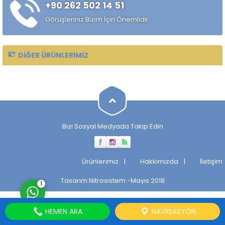
+90 262 502 14 51
özelliklerini, sertlik derinliğini,
korozyon direncini ve kaynak
Görüşleriniz Bizim İçin Önemlidir.
kabiliyetini etkiler....
DIĞER ÜRÜNLERIMIZ
Müşteri Temsilcisi
Bizi Sosyal Medyada Takip Edin
Cevap Yaz
Ürünlerimiz
Hakkımızda
İletişim
Tasarım
Nitrosistem
-Mayıs 2018
1
HEMEN ARA
NAVIGASYON