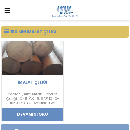
180 MM IMALAT ÇELIĞI
İMALAT ÇELIĞI
İmalat Çeliği Nedir? İmalat
Çeliği | C45, CK45, SAE 1040-
1050 Teknik Özellikleri ve
Fiyatları İmalat çeliği; makine,
otomotiv, savunma sanayi,
DEVAMINI OKU
kalıp ve mekanik sistem
üretimlerinde yaygın
kullanılan karbon esaslı
mühendislik çelik grubudur.