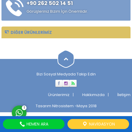
+90 262 502 14 51
Taşlanmış mil, makinelerin
verimli ve sorunsuz
Görüşleriniz Bizim İçin Önemlidir.
çalışmasını sağlayan önemli
bir parçadır. Taşlanmış Milin
Tarihçesi...
DIĞER ÜRÜNLERIMIZ
Müşteri Temsilcisi
Bizi Sosyal Medyada Takip Edin
Cevap Yaz
Ürünlerimiz
Hakkımızda
İletişim
Tasarım
Nitrosistem
-Mayıs 2018
1
HEMEN ARA
NAVIGASYON