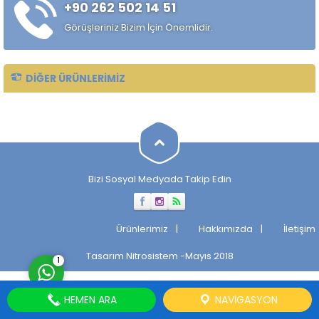
+90 262 502 14 51
Taşlanmış mil, makinelerin
verimli ve sorunsuz
Görüşleriniz Bizim İçin Önemlidir.
çalışmasını sağlayan önemli
bir parçadır. Taşlanmış Milin
Tarihçesi...
DIĞER ÜRÜNLERIMIZ
Müşteri Temsilcisi
Bizi Sosyal Medyada Takip Edin
Cevap Yaz
Ürünlerimiz
Hakkımızda
İletişim
Tasarım
Nitrosistem
-Mayıs 2018
1
HEMEN ARA
NAVIGASYON