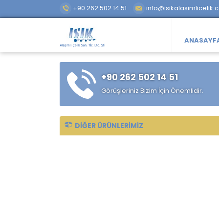
+90 262 502 14 51
info@isikalasimlicelik.
ANASAYF
+90 262 502 14 51
Görüşleriniz Bizim İçin Önemlidir.
DIĞER ÜRÜNLERIMIZ