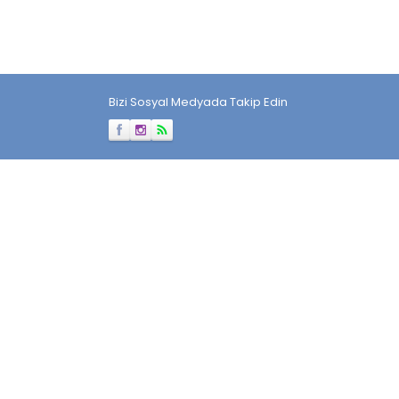
Bizi Sosyal Medyada Takip Edin
Müşteri Temsilcisi
Cevap Yaz