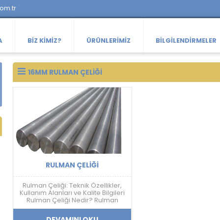
com.tr
A
BIZ KIMIZ?
ÜRÜNLERIMIZ
BILGILENDIRMELER
16MM RULMAN ÇELIĞI
RULMAN ÇELIĞI
Rulman Çeliği: Teknik Özellikler,
Kullanım Alanları ve Kalite Bilgileri
Rulman Çeliği Nedir? Rulman
çeliği; yüksek sertlik, aşınma
dayanımı, yorulma direnci ve
DEVAMINI OKU