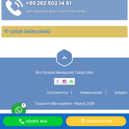
+90 262 502 14 51
alaşımlı özel çelik türüdür.
Özellikle rulman, bilya,
Görüşleriniz Bizim İçin Önemlidir.
makaralı rulman elemanları,
hassas...
DIĞER ÜRÜNLERIMIZ
Müşteri Temsilcisi
Bizi Sosyal Medyada Takip Edin
Cevap Yaz
Ürünlerimiz
Hakkımızda
İletişim
Tasarım
Nitrosistem
-Mayıs 2018
1
HEMEN ARA
NAVIGASYON