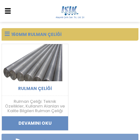
160MM RULMAN ÇELIĞI
RULMAN ÇELIĞI
Rulman Çeliği: Teknik
Özellikler, Kullanım Alanları ve
Kalite Bilgileri Rulman Çeliği
Nedir? Rulman çeliği; yüksek
sertlik, aşınma dayanımı,
DEVAMINI OKU
yorulma direnci ve boyutsal
kararlılık gerektiren
uygulamalarda kullanılan
yüksek karbonlu krom