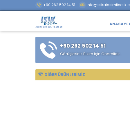
+90 262 502 14 51
info@isikalasimlicelik.
ANASAYF
+90 262 502 14 51
Görüşleriniz Bizim İçin Önemlidir.
DIĞER ÜRÜNLERIMIZ