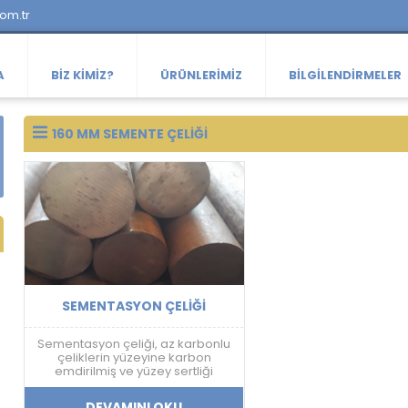
com.tr
A
BIZ KIMIZ?
ÜRÜNLERIMIZ
BILGILENDIRMELER
160 MM SEMENTE ÇELIĞI
SEMENTASYON ÇELIĞI
Sementasyon çeliği, az karbonlu
çeliklerin yüzeyine karbon
emdirilmiş ve yüzey sertliği
arttırılmış bir çelik türüdür.
DEVAMINI OKU