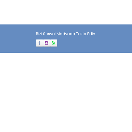
Bizi Sosyal Medyada Takip Edin
Müşteri Temsilcisi
Cevap Yaz