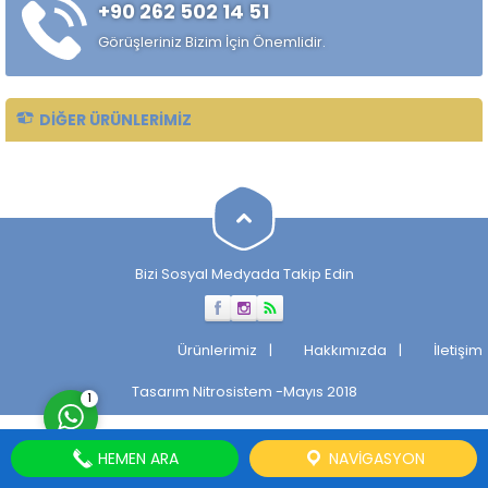
+90 262 502 14 51
alaşımlı özel çelik türüdür.
Özellikle rulman, bilya,
Görüşleriniz Bizim İçin Önemlidir.
makaralı rulman elemanları,
hassas...
DIĞER ÜRÜNLERIMIZ
Müşteri Temsilcisi
Bizi Sosyal Medyada Takip Edin
Cevap Yaz
Ürünlerimiz
Hakkımızda
İletişim
Tasarım
Nitrosistem
-Mayıs 2018
1
HEMEN ARA
NAVIGASYON