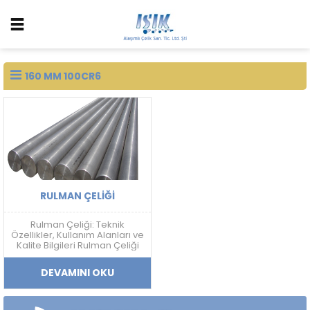
160 MM 100CR6
RULMAN ÇELIĞI
Rulman Çeliği: Teknik
Özellikler, Kullanım Alanları ve
Kalite Bilgileri Rulman Çeliği
Nedir? Rulman çeliği; yüksek
sertlik, aşınma dayanımı,
DEVAMINI OKU
yorulma direnci ve boyutsal
kararlılık gerektiren
uygulamalarda kullanılan
yüksek karbonlu krom