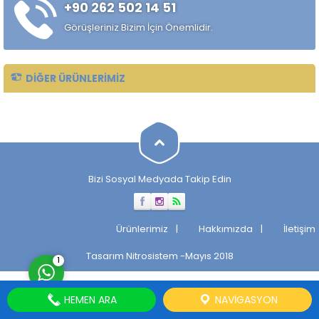
+90 262 502 14 51
Taşlanmış mil, makinelerin
verimli ve sorunsuz
Görüşleriniz Bizim İçin Önemlidir.
çalışmasını sağlayan önemli
bir parçadır. Taşlanmış Milin
Tarihçesi...
DIĞER ÜRÜNLERIMIZ
Müşteri Temsilcisi
Bizi Sosyal Medyada Takip Edin
Cevap Yaz
Ürünlerimiz
Hakkımızda
İletişim
Tasarım
Nitrosistem
-Mayıs 2018
1
HEMEN ARA
NAVIGASYON