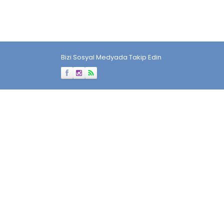
Bizi Sosyal Medyada Takip Edin
Müşteri Temsilcisi
Cevap Yaz