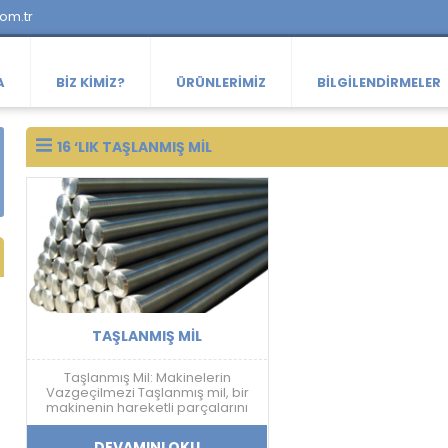
com.tr
A
BIZ KIMIZ?
ÜRÜNLERIMIZ
BILGILENDIRMELER
16 ‘LIK TAŞLANMIŞ MIL
TAŞLANMIŞ MIL
Taşlanmış Mil: Makinelerin
Vazgeçilmezi Taşlanmış mil, bir
makinenin hareketli parçalarını
birbirine bağlayan, aşınmaya ve
yıpranmaya dayanıklı bir
DEVAMINI OKU