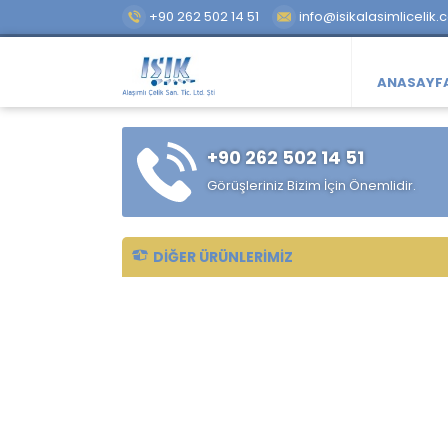
+90 262 502 14 51
info@isikalasimlicelik.
ANASAYF
+90 262 502 14 51
Görüşleriniz Bizim İçin Önemlidir.
DIĞER ÜRÜNLERIMIZ