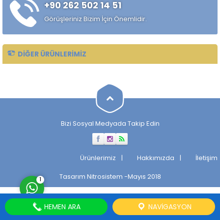
+90 262 502 14 51
sağlamak amacıyla tercih
edilir. Düşük kesme direnci...
Görüşleriniz Bizim İçin Önemlidir.
DIĞER ÜRÜNLERIMIZ
Müşteri Temsilcisi
Bizi Sosyal Medyada Takip Edin
Cevap Yaz
Ürünlerimiz
Hakkımızda
İletişim
Tasarım
Nitrosistem
-Mayıs 2018
1
HEMEN ARA
NAVIGASYON