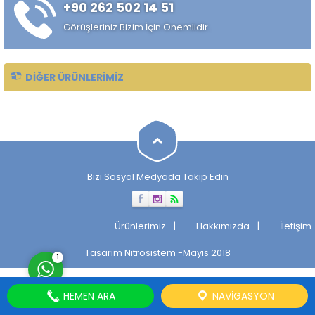
+90 262 502 14 51
Soğuk lamalar oranları
değişmekle birlikte ▭...
Görüşleriniz Bizim İçin Önemlidir.
DIĞER ÜRÜNLERIMIZ
Müşteri Temsilcisi
Bizi Sosyal Medyada Takip Edin
Cevap Yaz
Ürünlerimiz
Hakkımızda
İletişim
Tasarım
Nitrosistem
-Mayıs 2018
1
HEMEN ARA
NAVIGASYON