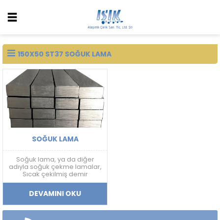
150X50 ST37 SOĞUK LAMA
SOĞUK LAMA
Soğuk lama, ya da diğer
adıyla soğuk çekme lamalar,
Sıcak çekilmiş demir
hammaddelerinin tekrar bir
işlemden geçirilerek, Esnek
DEVAMINI OKU
ve dayanıklı bir hale
getirilmesi aynı zamanda
pürüzsüz bir hale gelmesi ile
oluşan bir ürün çeşididir.