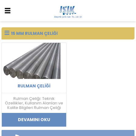
15 MM RULMAN ÇELIĞI
RULMAN ÇELIĞI
Rulman Çeliği: Teknik
Özellikler, Kullanım Alanları ve
Kalite Bilgileri Rulman Çeliği
Nedir? Rulman çeliği; yüksek
sertlik, aşınma dayanımı,
DEVAMINI OKU
yorulma direnci ve boyutsal
kararlılık gerektiren
uygulamalarda kullanılan
yüksek karbonlu krom