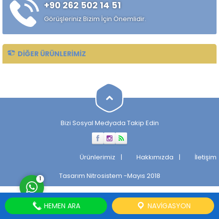
+90 262 502 14 51
alaşımlı özel çelik türüdür.
Özellikle rulman, bilya,
Görüşleriniz Bizim İçin Önemlidir.
makaralı rulman elemanları,
hassas...
DIĞER ÜRÜNLERIMIZ
Müşteri Temsilcisi
Bizi Sosyal Medyada Takip Edin
Cevap Yaz
Ürünlerimiz
Hakkımızda
İletişim
Tasarım
Nitrosistem
-Mayıs 2018
1
HEMEN ARA
NAVIGASYON