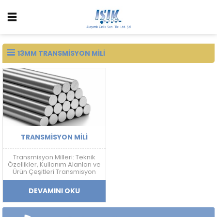
13MM TRANSMISYON MILI
TRANSMISYON MILI
Transmisyon Milleri: Teknik
Özellikler, Kullanım Alanları ve
Ürün Çeşitleri Transmisyon
Mili Nedir? Transmisyon mili;
mekanik güç aktarımı,
DEVAMINI OKU
doğrusal hareket sistemleri
ve makine ekipmanlarında
kullanılan, yüksek ölçü
hassasiyetine sahip soğuk