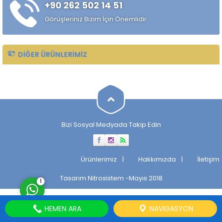
+90 262 502 14 51
çekilmiş çelik mil ürünüdür.
Standart sıcak haddelenmiş
Görüşleriniz Bizim İçin Önemlidir.
çeliklere kıyasla daha
kontrollü...
DIĞER ÜRÜNLERIMIZ
Müşteri Temsilcisi
Bizi Sosyal Medyada Takip Edin
Cevap Yaz
Ürünlerimiz
Hakkımızda
İletişim
Tasarım
Nitrosistem
-Mayıs 2018
1
HEMEN ARA
NAVIGASYON