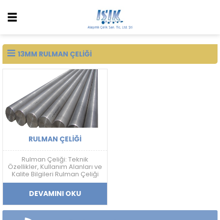
13MM RULMAN ÇELIĞI
RULMAN ÇELIĞI
Rulman Çeliği: Teknik
Özellikler, Kullanım Alanları ve
Kalite Bilgileri Rulman Çeliği
Nedir? Rulman çeliği; yüksek
sertlik, aşınma dayanımı,
DEVAMINI OKU
yorulma direnci ve boyutsal
kararlılık gerektiren
uygulamalarda kullanılan
yüksek karbonlu krom