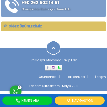
+90 262 502 14 51
alaşımlı özel çelik türüdür.
Özellikle rulman, bilya,
Görüşleriniz Bizim İçin Önemlidir.
makaralı rulman elemanları,
hassas...
DIĞER ÜRÜNLERIMIZ
Müşteri Temsilcisi
Bizi Sosyal Medyada Takip Edin
Cevap Yaz
Ürünlerimiz
Hakkımızda
İletişim
Tasarım
Nitrosistem
-Mayıs 2018
1
HEMEN ARA
NAVIGASYON