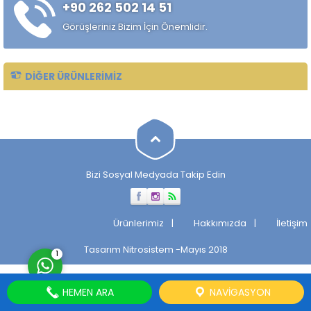
+90 262 502 14 51
sağlamak amacıyla tercih
edilir. Düşük kesme direnci...
Görüşleriniz Bizim İçin Önemlidir.
DIĞER ÜRÜNLERIMIZ
Müşteri Temsilcisi
Bizi Sosyal Medyada Takip Edin
Cevap Yaz
Ürünlerimiz
Hakkımızda
İletişim
Tasarım
Nitrosistem
-Mayıs 2018
1
HEMEN ARA
NAVIGASYON