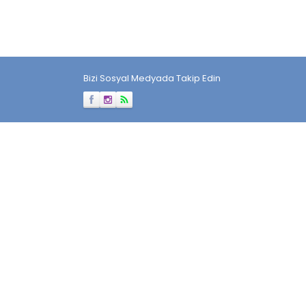
Bizi Sosyal Medyada Takip Edin
Müşteri Temsilcisi
Cevap Yaz