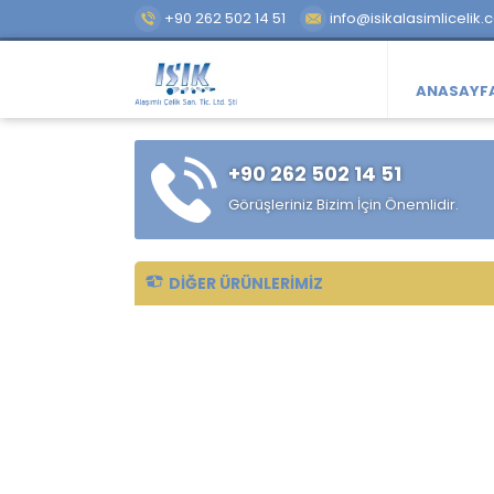
+90 262 502 14 51
info@isikalasimlicelik.
ANASAYF
+90 262 502 14 51
Görüşleriniz Bizim İçin Önemlidir.
DIĞER ÜRÜNLERIMIZ