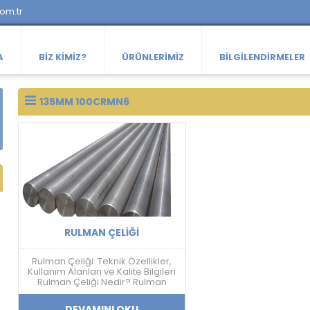
com.tr
A
BIZ KIMIZ?
ÜRÜNLERIMIZ
BILGILENDIRMELER
135MM 100CRMN6
RULMAN ÇELIĞI
Rulman Çeliği: Teknik Özellikler,
Kullanım Alanları ve Kalite Bilgileri
Rulman Çeliği Nedir? Rulman
çeliği; yüksek sertlik, aşınma
dayanımı, yorulma direnci ve
DEVAMINI OKU