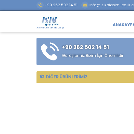
+90 262 502 14 51
info@isikalasimlicelik.
ANASAYF
+90 262 502 14 51
Görüşleriniz Bizim İçin Önemlidir.
DIĞER ÜRÜNLERIMIZ