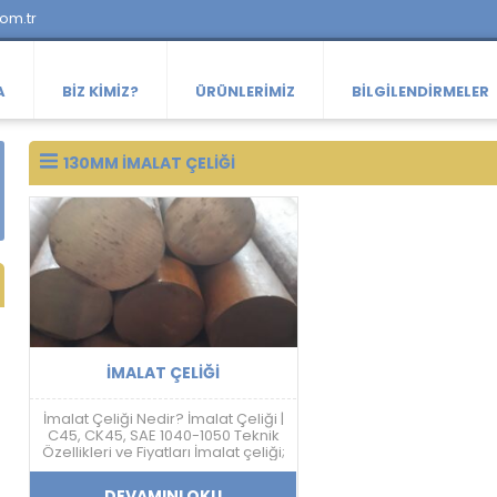
com.tr
A
BIZ KIMIZ?
ÜRÜNLERIMIZ
BILGILENDIRMELER
130MM IMALAT ÇELIĞI
İMALAT ÇELIĞI
İmalat Çeliği Nedir? İmalat Çeliği |
C45, CK45, SAE 1040-1050 Teknik
Özellikleri ve Fiyatları İmalat çeliği;
makine, otomotiv, savunma
sanayi, kalıp ve mekanik sistem
DEVAMINI OKU