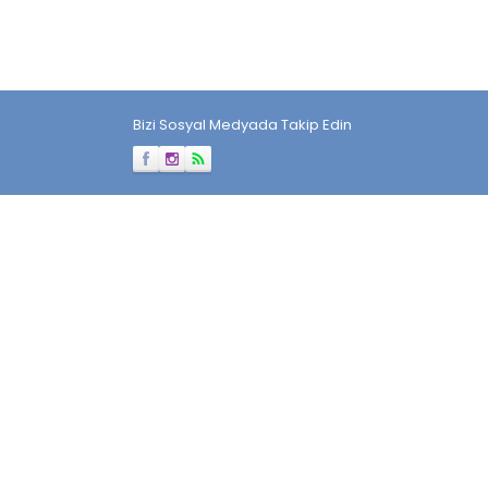
Bizi Sosyal Medyada Takip Edin
Müşteri Temsilcisi
Cevap Yaz