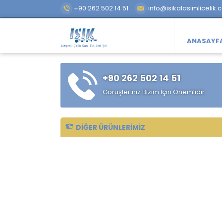
+90 262 502 14 51
info@isikalasimlicelik.
ANASAYF
+90 262 502 14 51
Görüşleriniz Bizim İçin Önemlidir.
DIĞER ÜRÜNLERIMIZ