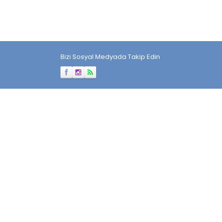
Bizi Sosyal Medyada Takip Edin
Müşteri Temsilcisi
Cevap Yaz