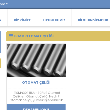
com.tr
A
BIZ KIMIZ?
ÜRÜNLERIMIZ
BILGILENDIRMELER
13 MM OTOMAT ÇELIĞI
OTOMAT ÇELIĞI
11SMn30 | 11SMn30Pb | Otomat
Çelikleri Otomat Çeliği Nedir?
Otomat çeliği, yüksek işlenebilirlik
özelliği sayesinde talaşlı imalat
sektöründe kullanılan özel bir
DEVAMINI OKU