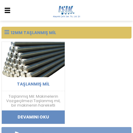
12MM TAŞLANMIŞ MIL
TAŞLANMIŞ MIL
Taşlanmış Mil: Makinelerin
Vazgeçilmezi Taşlanmış mil,
bir makinenin hareketli
parçalarını birbirine
bağlayan, aşınmaya ve
DEVAMINI OKU
yıpranmaya dayanıklı bir
parçadır. Genellikle çelikten
yapılır ve taşlama işlemiyle
yüzeyi düzgünleştirilir.