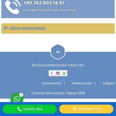
+90 262 502 14 51
Taşlanmış mil, makinelerin
verimli ve sorunsuz
Görüşleriniz Bizim İçin Önemlidir.
çalışmasını sağlayan önemli
bir parçadır. Taşlanmış Milin
Tarihçesi...
DIĞER ÜRÜNLERIMIZ
Müşteri Temsilcisi
Bizi Sosyal Medyada Takip Edin
Cevap Yaz
Ürünlerimiz
Hakkımızda
İletişim
Tasarım
Nitrosistem
-Mayıs 2018
1
HEMEN ARA
NAVIGASYON