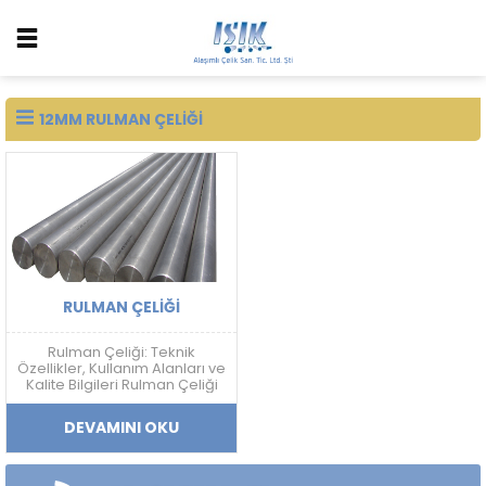
12MM RULMAN ÇELIĞI
RULMAN ÇELIĞI
Rulman Çeliği: Teknik
Özellikler, Kullanım Alanları ve
Kalite Bilgileri Rulman Çeliği
Nedir? Rulman çeliği; yüksek
sertlik, aşınma dayanımı,
DEVAMINI OKU
yorulma direnci ve boyutsal
kararlılık gerektiren
uygulamalarda kullanılan
yüksek karbonlu krom