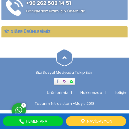
+90 262 502 14 51
alaşımlı özel çelik türüdür.
Özellikle rulman, bilya,
Görüşleriniz Bizim İçin Önemlidir.
makaralı rulman elemanları,
hassas...
DIĞER ÜRÜNLERIMIZ
Müşteri Temsilcisi
Bizi Sosyal Medyada Takip Edin
Cevap Yaz
Ürünlerimiz
Hakkımızda
İletişim
Tasarım
Nitrosistem
-Mayıs 2018
1
HEMEN ARA
NAVIGASYON