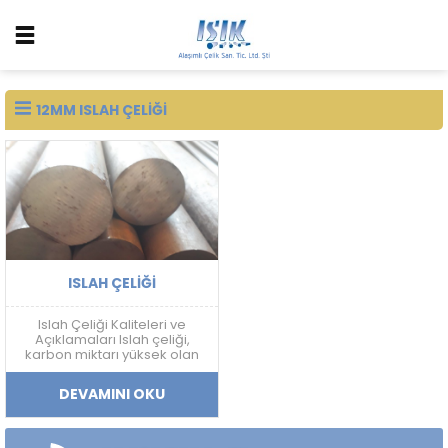
12MM ISLAH ÇELIĞI
ISLAH ÇELIĞI
Islah Çeliği Kaliteleri ve
Açıklamaları Islah çeliği,
karbon miktarı yüksek olan
ve sertleştirme işlemine
uygun olan çeliklerdir. Islah
DEVAMINI OKU
çeliği, farklı alaşım
elementleri ile birleştirilerek
çeşitli kalitelerde üretilir. Bu
kaliteler, çeliklerin mekanik