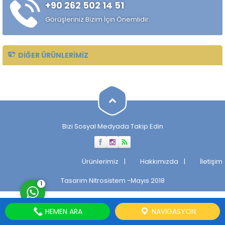
+90 262 502 14 51
özelliklerini, sertlik derinliğini,
korozyon direncini ve kaynak
Görüşleriniz Bizim İçin Önemlidir.
kabiliyetini etkiler....
DIĞER ÜRÜNLERIMIZ
Müşteri Temsilcisi
Bizi Sosyal Medyada Takip Edin
Cevap Yaz
Ürünlerimiz
Hakkımızda
İletişim
Tasarım
Nitrosistem
-Mayıs 2018
1
HEMEN ARA
NAVIGASYON