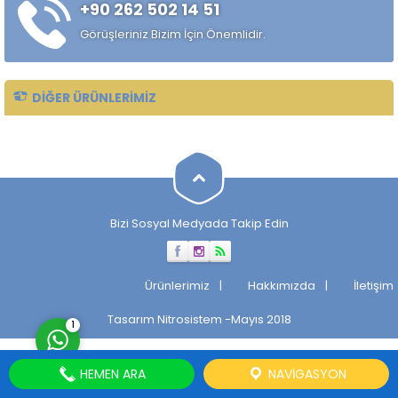
+90 262 502 14 51
alaşımlı özel çelik türüdür.
Özellikle rulman, bilya,
Görüşleriniz Bizim İçin Önemlidir.
makaralı rulman elemanları,
hassas...
DIĞER ÜRÜNLERIMIZ
Müşteri Temsilcisi
Bizi Sosyal Medyada Takip Edin
Cevap Yaz
Ürünlerimiz
Hakkımızda
İletişim
Tasarım
Nitrosistem
-Mayıs 2018
1
HEMEN ARA
NAVIGASYON