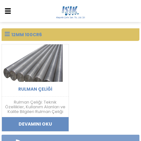
12MM 100CR6
RULMAN ÇELIĞI
Rulman Çeliği: Teknik
Özellikler, Kullanım Alanları ve
Kalite Bilgileri Rulman Çeliği
Nedir? Rulman çeliği; yüksek
sertlik, aşınma dayanımı,
DEVAMINI OKU
yorulma direnci ve boyutsal
kararlılık gerektiren
uygulamalarda kullanılan
yüksek karbonlu krom