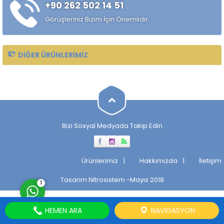
+90 262 502 14 51
alaşımlı özel çelik türüdür.
Özellikle rulman, bilya,
Görüşleriniz Bizim İçin Önemlidir.
makaralı rulman elemanları,
hassas...
DIĞER ÜRÜNLERIMIZ
Müşteri Temsilcisi
Bizi Sosyal Medyada Takip Edin
Cevap Yaz
Ürünlerimiz
Hakkımızda
İletişim
Tasarım
Nitrosistem
-Mayıs 2018
1
HEMEN ARA
NAVIGASYON