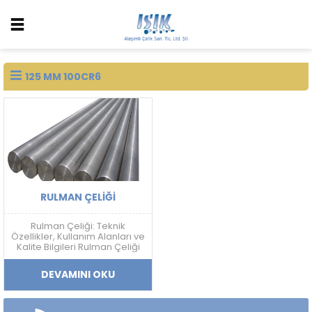
125 MM 100CR6
RULMAN ÇELIĞI
Rulman Çeliği: Teknik
Özellikler, Kullanım Alanları ve
Kalite Bilgileri Rulman Çeliği
Nedir? Rulman çeliği; yüksek
sertlik, aşınma dayanımı,
DEVAMINI OKU
yorulma direnci ve boyutsal
kararlılık gerektiren
uygulamalarda kullanılan
yüksek karbonlu krom